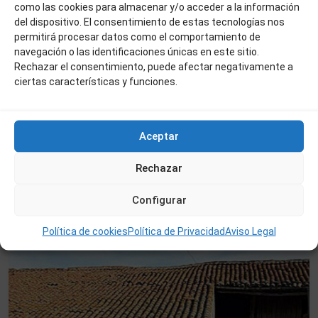
como las cookies para almacenar y/o acceder a la información
del dispositivo. El consentimiento de estas tecnologías nos
permitirá procesar datos como el comportamiento de
navegación o las identificaciones únicas en este sitio.
Rechazar el consentimiento, puede afectar negativamente a
110.000 €
ciertas características y funciones.
Ref:340
NAVE RONDA DE VIRIATO
2
0
1
324 m
Aceptar
Rechazar
Béjar
Configurar
Venta
Oferta
Política de cookies
Política de Privacidad
Aviso Legal