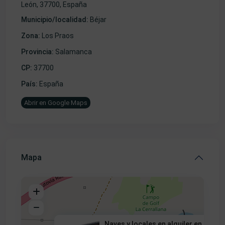
León, 37700, España
Municipio/localidad:
Béjar
Zona:
Los Praos
Provincia:
Salamanca
CP:
37700
País:
España
Abrir en Google Maps
Mapa
Naves y locales en alquiler en