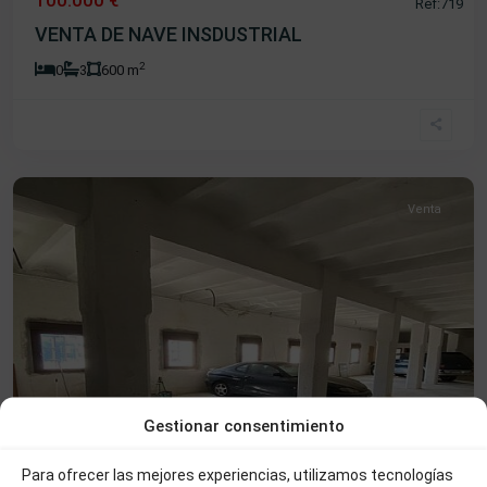
Ref:719
VENTA DE NAVE INSDUSTRIAL
2
0
3
600 m
La
Antigua
,
Béjar
Venta
Gestionar consentimiento
Para ofrecer las mejores experiencias, utilizamos tecnologías