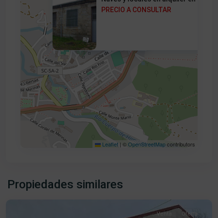
PRECIO A CONSULTAR
PRECIO A CONSULTAR
Leaflet
|
©
OpenStreetMap
contributors
La
Antigua
,
Propiedades similares
Béjar
Venta
Oferta