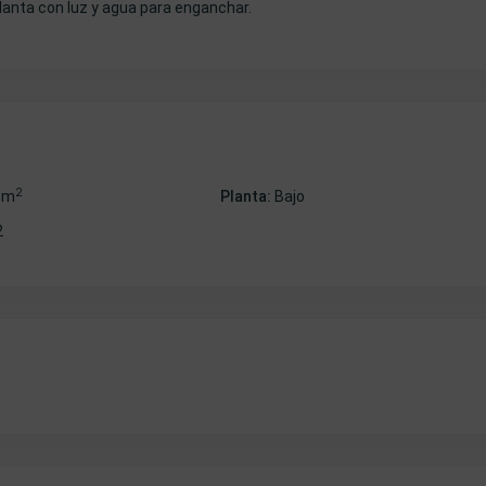
lanta con luz y agua para enganchar.
2
 m
Planta:
Bajo
2