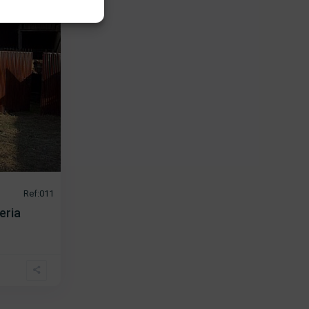
Ref:011
eria