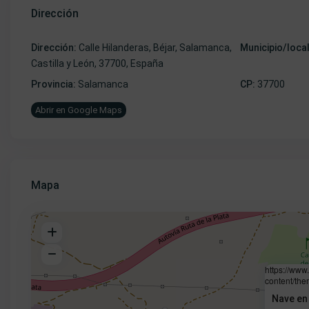
Dirección
Dirección:
Calle Hilanderas, Béjar, Salamanca,
Municipio/loca
Castilla y León, 37700, España
Provincia:
Salamanca
CP:
37700
Abrir en Google Maps
Mapa
https://www
content/the
Nave en