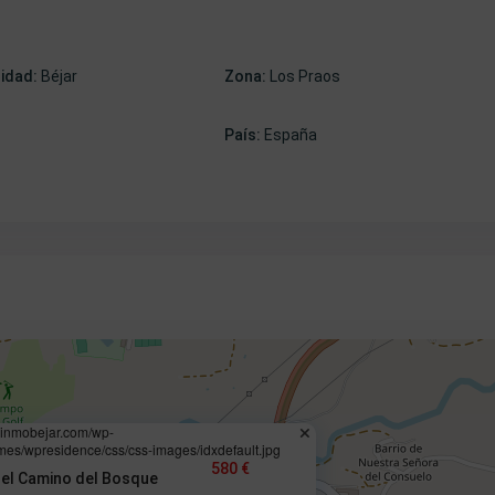
lidad:
Béjar
Zona:
Los Praos
País:
España
.inmobejar.com/wp-
mes/wpresidence/css/css-images/idxdefault.jpg
580 €
 el Camino del Bosque