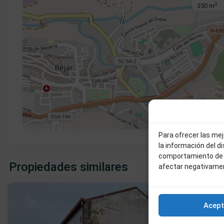
2
350 m
Para ofrecer las me
la información del d
La
La
comportamiento de n
Antigua
,
Antigua
,
Propiedades similares
afectar negativamen
Béjar
6
Béjar
Venta
Oferta
Acept