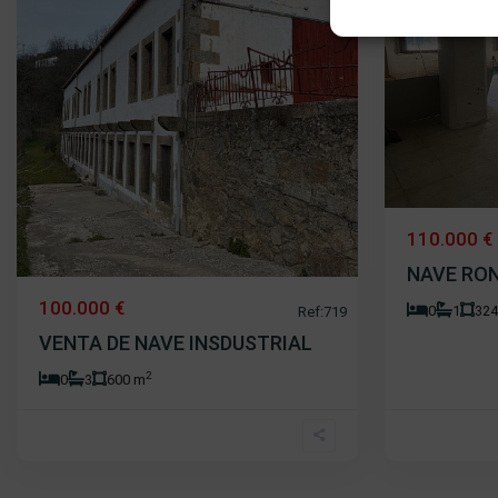
110.000 €
NAVE RON
100.000 €
0
1
32
Ref:719
VENTA DE NAVE INSDUSTRIAL
2
0
3
600 m