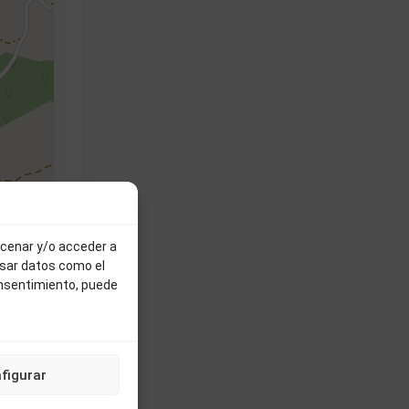
ontributors
acenar y/o acceder a
esar datos como el
onsentimiento, puede
a
Oferta
figurar