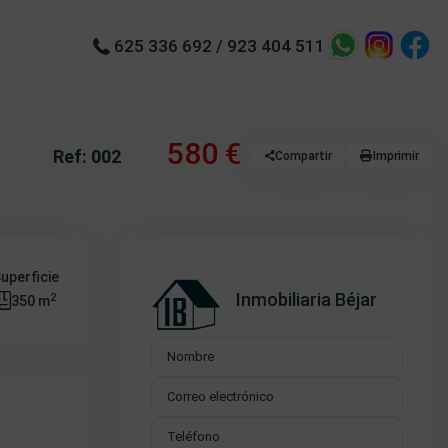
625 336 692
/
923 404 511
580 €
Ref: 002
Compartir
Imprimir
uperficie
Inmobiliaria Béjar
2
350 m