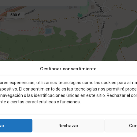
580 €
Gestionar consentimiento
Leaflet
|
©
OpenStreetMap
c
jores experiencias, utilizamos tecnologías como las cookies para alm
ispositivo. El consentimiento de estas tecnologías nos permitirá proc
avegación o las identificaciones únicas en este sitio. Rechazar el c
te a ciertas características y funciones.
6
Béjar
Venta
Vent
ar
Rechazar
Con