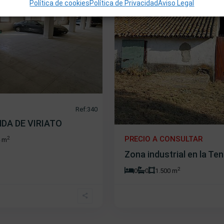
Política de cookies
Política de Privacidad
Aviso Legal
Ref:340
DA DE VIRIATO
PRECIO A CONSULTAR
2
4 m
Zona industrial en la Ten
2
0
0
1.500 m