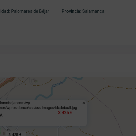
lidad:
Palomares de Béjar
Provincia:
Salamanca
.inmobejar.com/wp-
mes/wpresidence/css/css-images/idxdefault.jpg
3.425 €
A
3.425 €