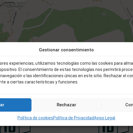
Gestionar consentimiento
Leaflet
|
©
OpenStreetMap
c
jores experiencias, utilizamos tecnologías como las cookies para alm
ispositivo. El consentimiento de estas tecnologías nos permitirá proc
Palomares
avegación o las identificaciones únicas en este sitio. Rechazar el c
de
te a ciertas características y funciones.
0
Béjar
Venta
Oferta
Vent
ar
Rechazar
Con
Política de cookies
Política de Privacidad
Aviso Legal