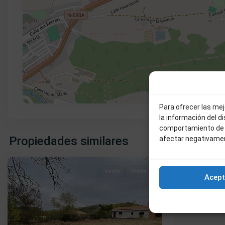
Para ofrecer las me
la información del d
Palomares
Palomares
comportamiento de n
de
de
Propiedades similares
afectar negativamen
Béjar
0
Béjar
Venta
Oferta
Acept