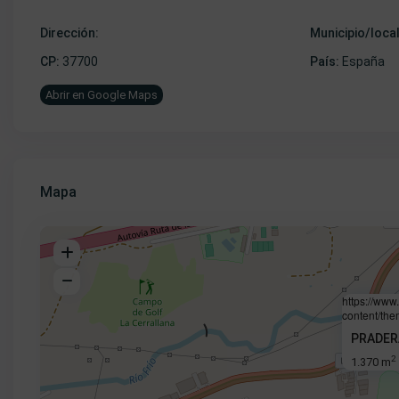
Dirección:
Municipio/loca
CP:
37700
País:
España
Abrir en Google Maps
Mapa
https://www
content/the
PRADER
2
1.370 m