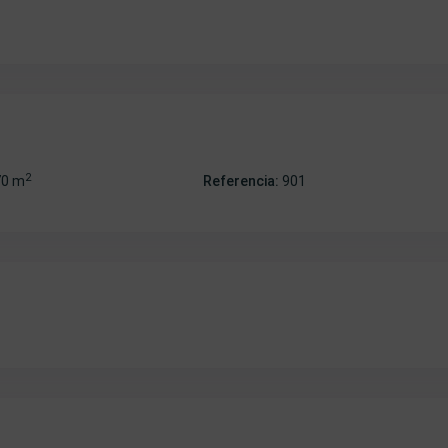
2
70 m
Referencia:
901