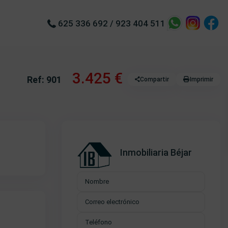
625 336 692
/
923 404 511
3.425 €
Ref: 901
Compartir
Imprimir
Inmobiliaria Béjar