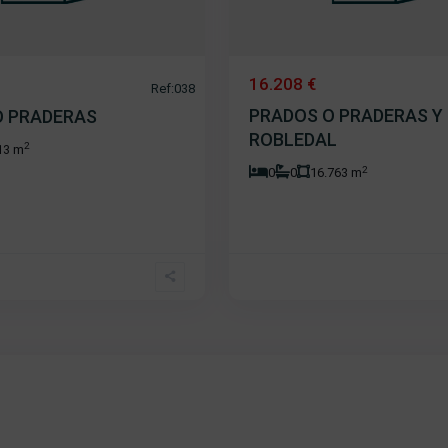
16.208 €
Ref:038
PRADOS O PRADERAS Y
O PRADERAS
ROBLEDAL
2
13 m
2
0
0
16.763 m