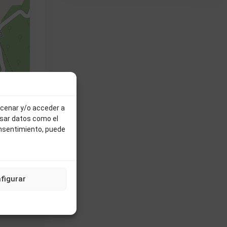
ontributors
acenar y/o acceder a
esar datos como el
onsentimiento, puede
a
Oferta
figurar