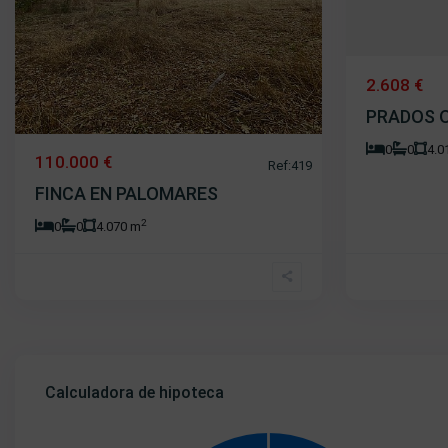
2.608 €
PRADOS 
0
0
4.0
110.000 €
Ref:419
FINCA EN PALOMARES
2
0
0
4.070 m
Calculadora de hipoteca