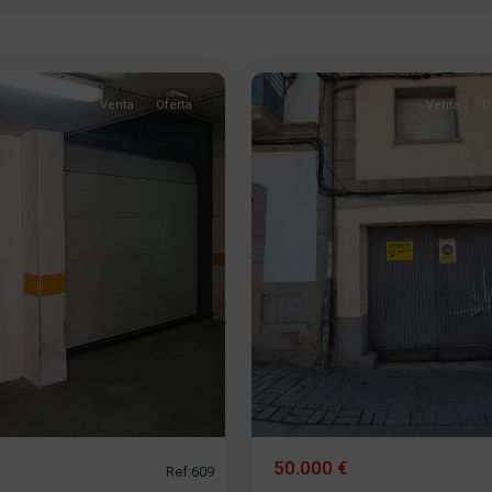
Plaza
Mayor
,
2
Béjar
Venta
Oferta
Venta
O
50.000 €
Ref:609