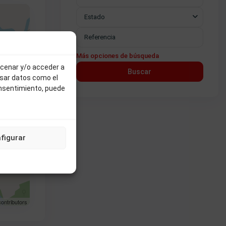
Estado
Más opciones de búsqueda
acenar y/o acceder a
Buscar
esar datos como el
onsentimiento, puede
figurar
ontributors