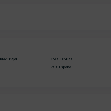
lidad:
Béjar
Zona:
Olivillas
País:
España