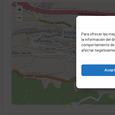
Para ofrecer las me
la información del d
comportamiento de n
afectar negativamen
Acept