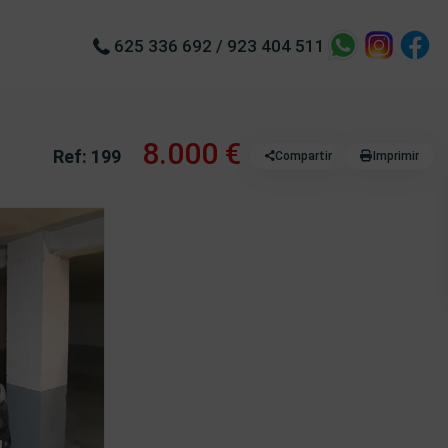
625 336 692
/
923 404 511
8.000 €
Ref: 199
Compartir
Imprimir