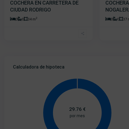
COCHERA EN CARRETERA DE
COCHERA
CIUDAD RODRIGO
NOGALER
2
0
0
34 m
0
0
37
Calculadora de hipoteca
29.76
€
por mes