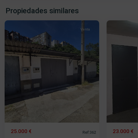
Centro
,
Propiedades similares
Béjar
6
Béjar
Venta
25.000 €
23.000 €
Ref:362