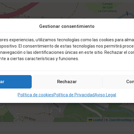
Gestionar consentimiento
PLAZA COCHERA CALLE OLIVILLAS
8.000 €
jores experiencias, utilizamos tecnologías como las cookies para alm
2
18 m
ispositivo. El consentimiento de estas tecnologías nos permitirá proc
avegación o las identificaciones únicas en este sitio. Rechazar el c
te a ciertas características y funciones.
8.000 €
ar
Rechazar
Con
Política de cookies
Política de Privacidad
Aviso Legal
Leaflet
|
©
OpenStreetMap
c