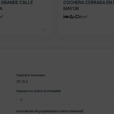
 GRANDE CALLE
COCHERA CERRADA EN
A
MAYOR
2
2
 m
0
0
80 m
Capital e Intereses
29.76
€
Impuestos Sobre el Inmueble
Asociación de propietarios cuota (mensual)