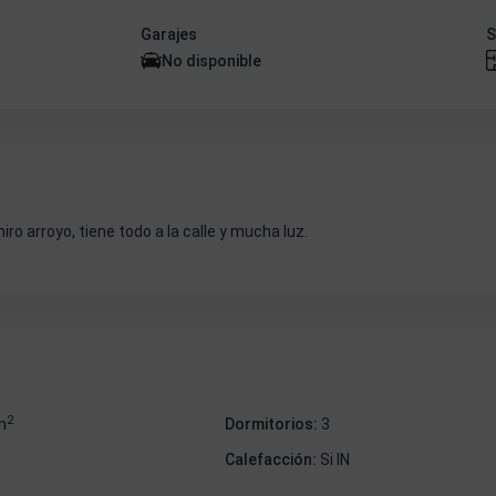
Garajes
S
No disponible
o arroyo, tiene todo a la calle y mucha luz.
2
m
Dormitorios:
3
Calefacción:
Si IN