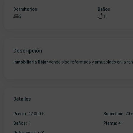
Dormitorios
Baños
3
1
Descripción
Inmobiliaria Béjar
vende piso reformado y amueblado en la ramir
Detalles
Precio:
42.000 €
Superficie:
70 
Baños:
1
Planta:
4º
Referencia:
778