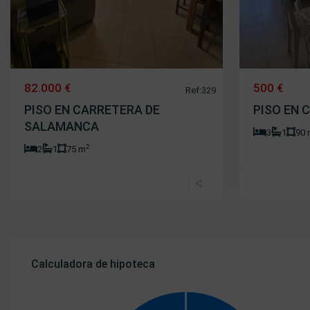
82.000 €
500 €
Ref:329
PISO EN CARRETERA DE
PISO EN 
SALAMANCA
3
1
90
2
2
1
75 m
Calculadora de hipoteca