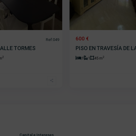
600 €
Ref:049
CALLE TORMES
PISO EN TRAVESÍA DE L
2
2
 m
1
1
45 m
Capital e Intereses