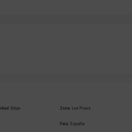
lidad:
Béjar
Zona:
Los Praos
País:
España