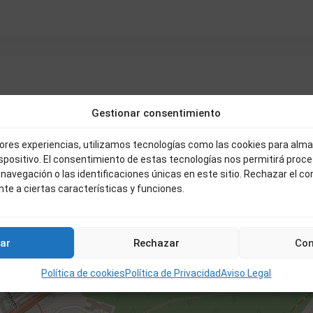
Gestionar consentimiento
jores experiencias, utilizamos tecnologías como las cookies para alm
ispositivo. El consentimiento de estas tecnologías nos permitirá proc
avegación o las identificaciones únicas en este sitio. Rechazar el c
PISO REFORMADO EN RAMIRO
ARROY
te a ciertas características y funciones.
42.000 €
2
3 BD
1 BA
70 m
ar
Rechazar
Con
42.000 €
Política de cookies
Política de Privacidad
Aviso Legal