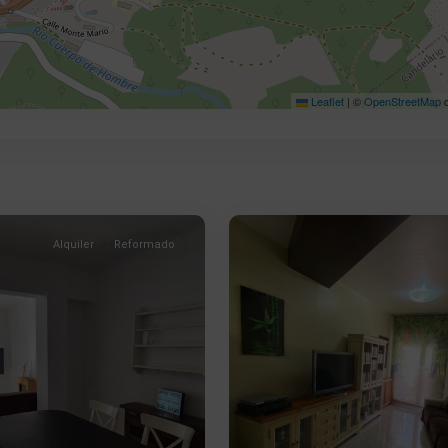
Leaflet
|
©
OpenStreetMap
c
Centro
,
9
Béjar
Alquiler
Reformado