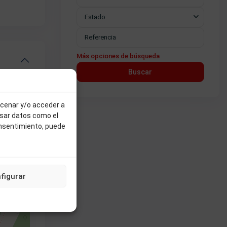
Estado
Más opciones de búsqueda
Buscar
acenar y/o acceder a
esar datos como el
onsentimiento, puede
figurar