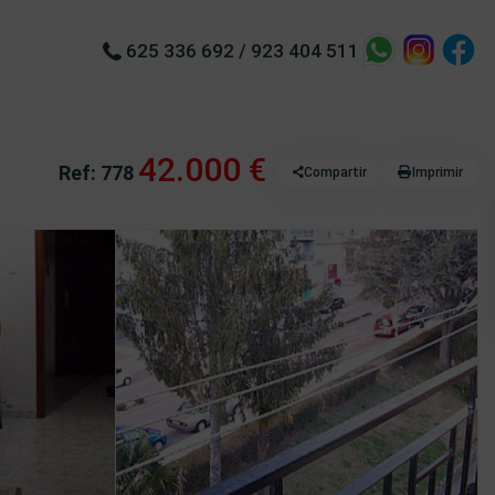
625 336 692
/
923 404 511
42.000 €
Ref: 778
Compartir
Imprimir