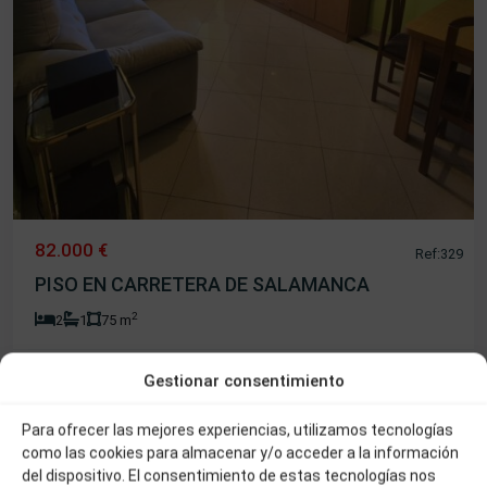
82.000 €
Ref:329
PISO EN CARRETERA DE SALAMANCA
2
2
1
75 m
Los
Gestionar consentimiento
Praos
,
Béjar
Para ofrecer las mejores experiencias, utilizamos tecnologías
como las cookies para almacenar y/o acceder a la información
Alquiler
Reformado
del dispositivo. El consentimiento de estas tecnologías nos