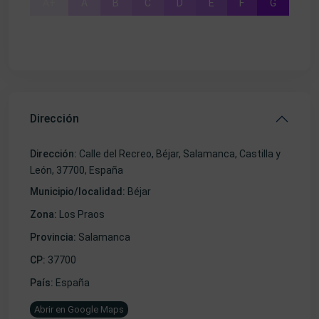
A+
A
B
C
D
E
F
G
Dirección
Dirección:
Calle del Recreo, Béjar, Salamanca, Castilla y
León, 37700, España
Municipio/localidad:
Béjar
Zona:
Los Praos
Provincia:
Salamanca
CP:
37700
País:
España
Abrir en Google Maps