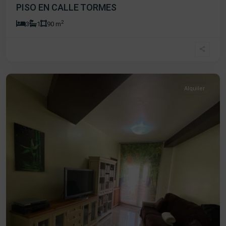
PISO EN CALLE TORMES
2
3
1
90 m
Centro
,
Béjar
Alquiler