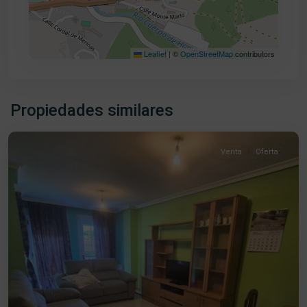
Leaflet
|
©
OpenStreetMap
contributors
Centro
,
Propiedades similares
Béjar
Venta
Oferta