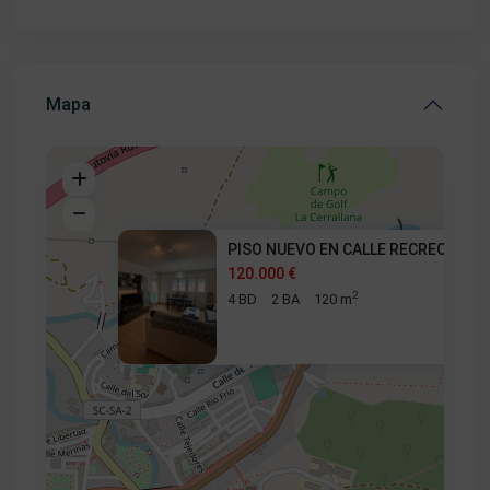
Mapa
PISO NUEVO EN CALLE RECREO
120.000 €
2
4 BD
2 BA
120 m
120.000 €