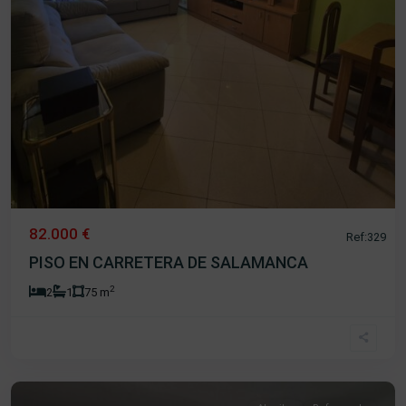
82.000 €
Ref:329
PISO EN CARRETERA DE SALAMANCA
2
2
1
75 m
Los
Praos
,
Béjar