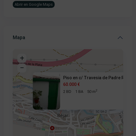
Abrir en Google Maps
Mapa
Piso en c/ Travesia de Padre R
60.000 €
2
2 BD
1 BA
50 m
60.000 €