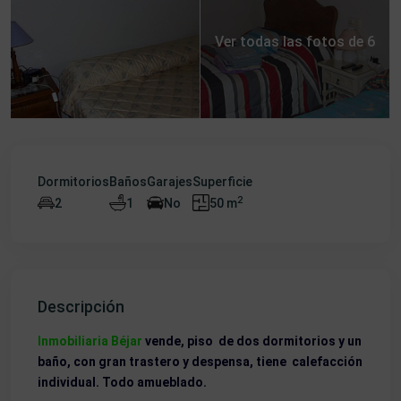
Ver todas las fotos de 6
Dormitorios
Baños
Garajes
Superficie
2
2
1
No
50 m
Descripción
Inmobiliaria Béjar
vende, piso de dos dormitorios y un
baño, con gran trastero y despensa, tiene calefacción
individual. Todo amueblado.