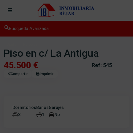
Búsqueda Avanzada
Venta
Parcelas
Piso en c/ La Antigua
45.500 €
Ref: 545
Compartir
Imprimir
Dormitorios
Baños
Garajes
3
1
No