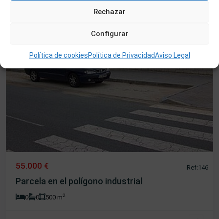
Rechazar
Configurar
Política de cookies
Política de Privacidad
Aviso Legal
55.000 €
Ref:146
Parcela en el polígono industrial
2
0
0
500 m