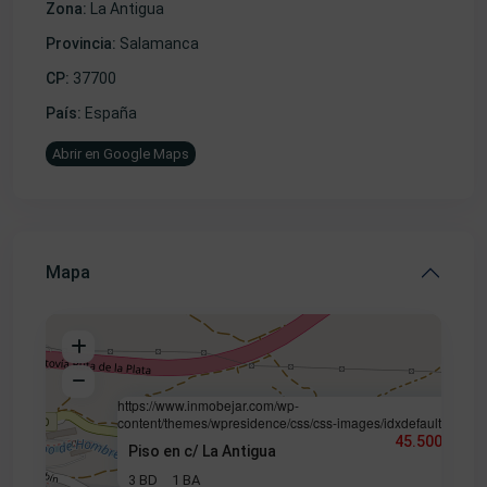
Zona:
La Antigua
Provincia:
Salamanca
CP:
37700
País:
España
Abrir en Google Maps
Mapa
https://www.inmobejar.com/wp-
content/themes/wpresidence/css/css-images/idxdefault.jpg
45.500 €
Piso en c/ La Antigua
3 BD
1 BA