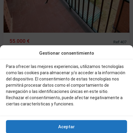
55.000 €
Ref:407
PISO EN PLAZA DEL CONGOSTO
Gestionar consentimiento
2
3
2
90 m
Para ofrecer las mejores experiencias, utilizamos tecnologías
como las cookies para almacenar y/o acceder a la información
del dispositivo. El consentimiento de estas tecnologías nos
Béjar
permitirá procesar datos como el comportamiento de
navegación o las identificaciones únicas en este sitio.
Rechazar el consentimiento, puede afectar negativamente a
Venta
ciertas características y funciones.
Aceptar