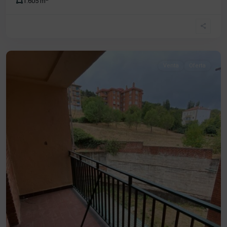
1.605 m
Centro
,
Béjar
Venta
Oferta