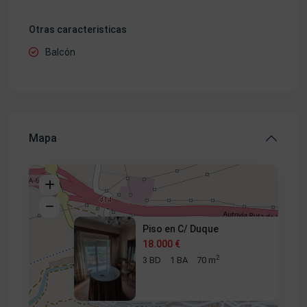
Otras caracteristicas
Balcón
Mapa
Piso en C/ Duque
18.000 €
2
3 BD
1 BA
70 m
18.000 €