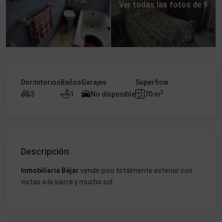
Ver todas las fotos de 9
Dormitorios
Baños
Garajes
Superficie
2
3
1
No disponible
70 m
Descripción
Inmobiliaria Béjar
vende piso totalmente exterior con
vistas a la sierra y mucho sol.