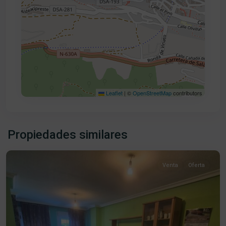
Leaflet
|
©
OpenStreetMap
contributors
Centro
,
Propiedades similares
Béjar
Venta
Oferta