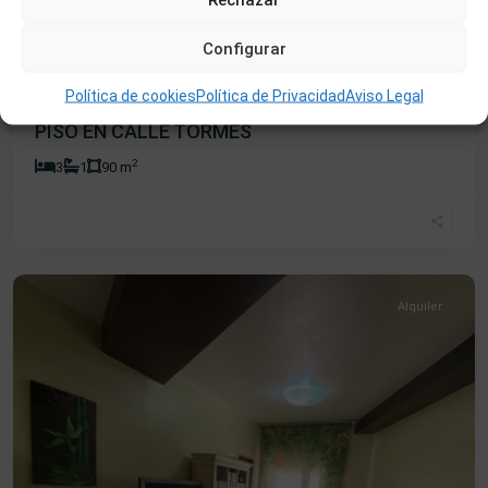
Configurar
500 €
Política de cookies
Política de Privacidad
Aviso Legal
Ref:049
PISO EN CALLE TORMES
2
3
1
90 m
Centro
,
Béjar
Alquiler