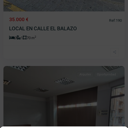
35.000 €
Ref:190
LOCAL EN CALLE EL BALAZO
2
0
1
70 m
Centro
,
Béjar
Alquiler
Oportunidad