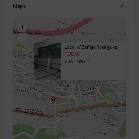
Mapa
Local c/ Zuñiga Rodriguez
1.000 €
2
2 BA
198 m
1.000 €