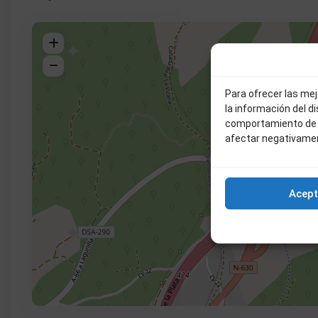
Para ofrecer las me
la información del d
comportamiento de n
afectar negativamen
Acept