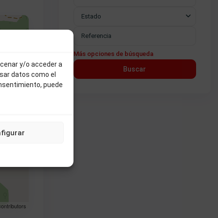
Estado
Más opciones de búsqueda
acenar y/o acceder a
Buscar
esar datos como el
onsentimiento, puede
figurar
ontributors