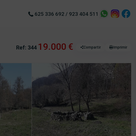
625 336 692
/
923 404 511
19.000 €
Ref: 344
Compartir
Imprimir