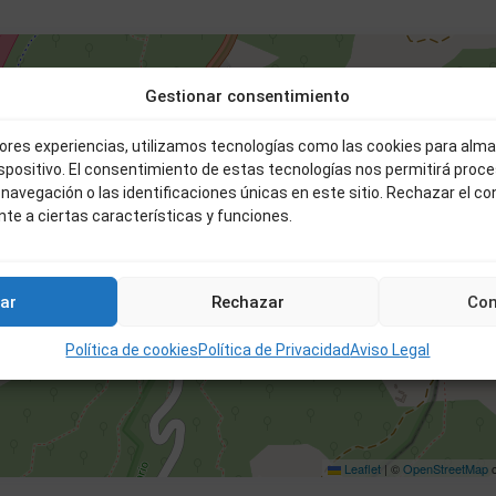
Gestionar consentimiento
FINCA ENTRE PUERTO Y BAÑOS DE
jores experiencias, utilizamos tecnologías como las cookies para alm
19.000 €
ispositivo. El consentimiento de estas tecnologías nos permitirá proc
2
5.019 m
avegación o las identificaciones únicas en este sitio. Rechazar el c
te a ciertas características y funciones.
19.000 €
ar
Rechazar
Con
Política de cookies
Política de Privacidad
Aviso Legal
Leaflet
|
©
OpenStreetMap
c