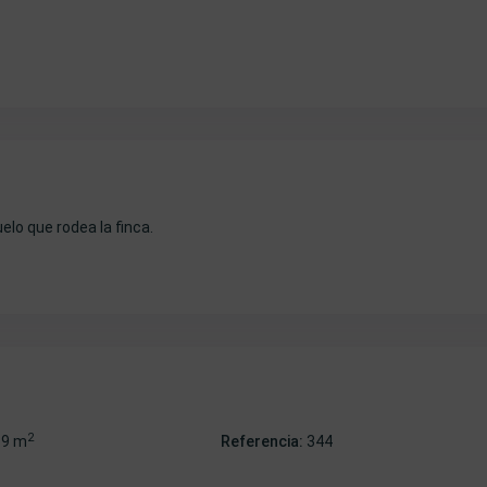
lo que rodea la finca.
2
19 m
Referencia:
344