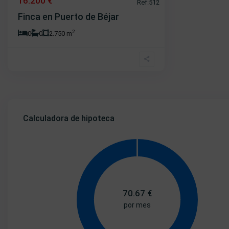
16.200 €
Ref:512
Finca en Puerto de Béjar
2
0
0
2.750 m
Calculadora de hipoteca
70.67
€
por mes