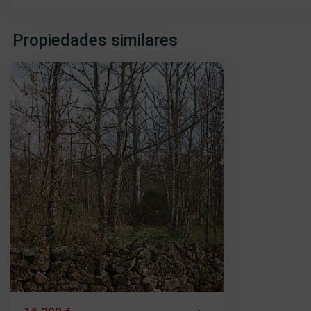
Puerto
de
Propiedades similares
Béjar
Venta