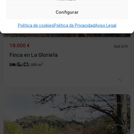
Configurar
Política de cookies
Política de Privacidad
Aviso Legal
18.000 €
Ref:079
Finca en La Glorieta
2
0
0
2.000 m
Béjar
Venta
Oferta