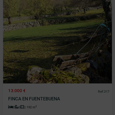
13.000 €
Ref:317
FINCA EN FUENTEBUENA
2
0
0
2.192 m