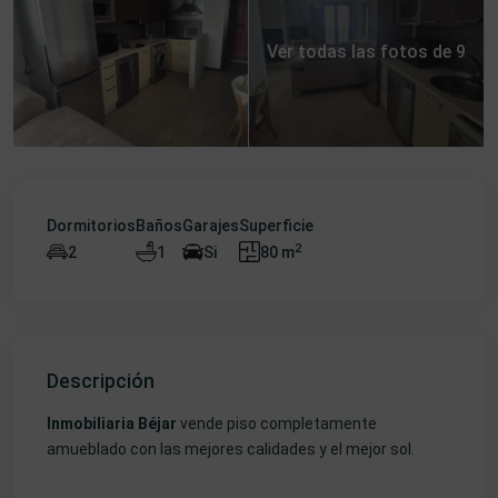
Ver todas las fotos de 9
Dormitorios
Baños
Garajes
Superficie
2
2
1
Si
80 m
Descripción
Inmobiliaria Béjar
vende piso completamente
amueblado con las mejores calidades y el mejor sol.