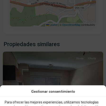
Leaflet
|
©
OpenStreetMap
contributors
Centro
,
Propiedades similares
Béjar
Venta
Oferta
Gestionar consentimiento
Para ofrecer las mejores experiencias, utilizamos tecnologías