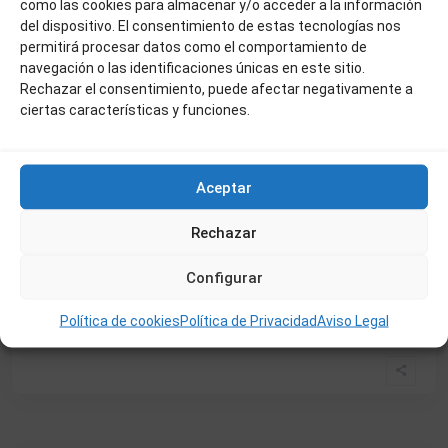
como las cookies para almacenar y/o acceder a la información
del dispositivo. El consentimiento de estas tecnologías nos
permitirá procesar datos como el comportamiento de
navegación o las identificaciones únicas en este sitio.
Rechazar el consentimiento, puede afectar negativamente a
ciertas características y funciones.
Aceptar
Rechazar
100.000 €
Ref:050
Configurar
DUPLEX EN ARCOS DEL MONTE
2
Política de cookies
Política de Privacidad
Aviso Legal
2
2
80 m