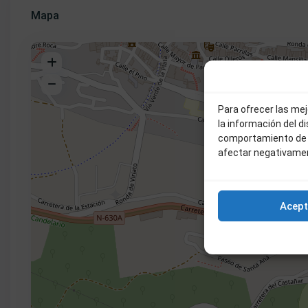
Mapa
Para ofrecer las me
la información del d
comportamiento de n
afectar negativamen
Acept