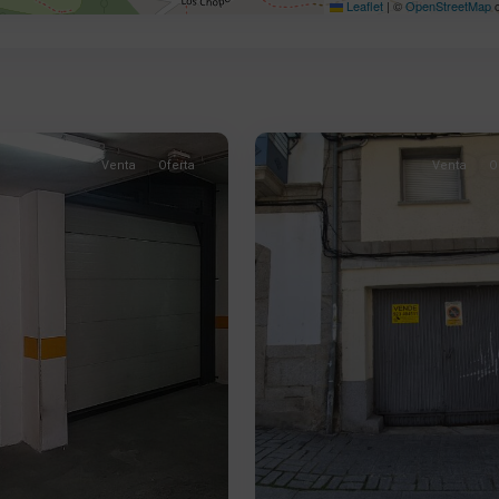
Leaflet
|
©
OpenStreetMap
c
Plaza
Mayor
,
2
Béjar
Venta
Oferta
Venta
O