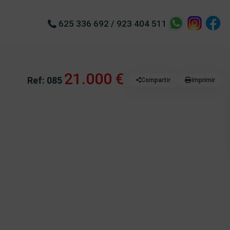
625 336 692
/
923 404 511
21.000 €
Ref: 085
Compartir
Imprimir