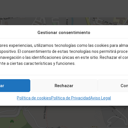
Gestionar consentimiento
COCHERA EN TRAVESÍA SANTA ANA
jores experiencias, utilizamos tecnologías como las cookies para alm
21.000 €
ispositivo. El consentimiento de estas tecnologías nos permitirá proc
2
avegación o las identificaciones únicas en este sitio. Rechazar el c
32 m
te a ciertas características y funciones.
21.000 €
ar
Rechazar
Con
Política de cookies
Política de Privacidad
Aviso Legal