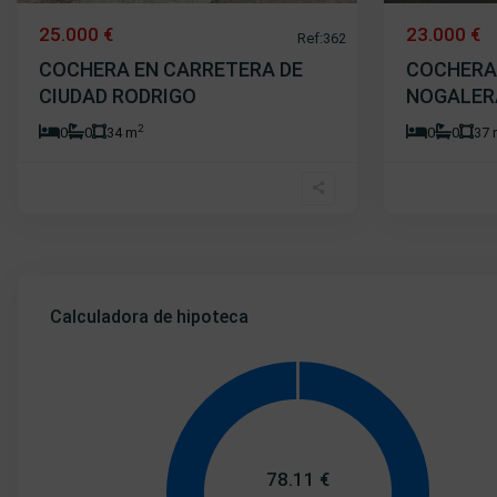
25.000 €
23.000 €
Ref:362
COCHERA EN CARRETERA DE
COCHERA
CIUDAD RODRIGO
NOGALER
2
0
0
34 m
0
0
37
Calculadora de hipoteca
78.11
€