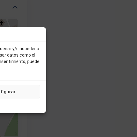
acenar y/o acceder a
esar datos como el
onsentimiento, puede
figurar