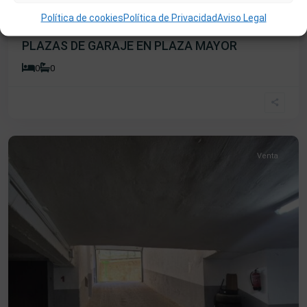
Política de cookies
Política de Privacidad
Aviso Legal
50 €
Ref:032
PLAZAS DE GARAJE EN PLAZA MAYOR
0
0
Centro
,
Béjar
Venta