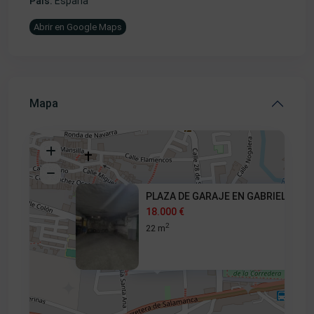
País:
España
Abrir en Google Maps
Mapa
PLAZA DE GARAJE EN GABRIEL Y G
18.000 €
2
22 m
18.000 €