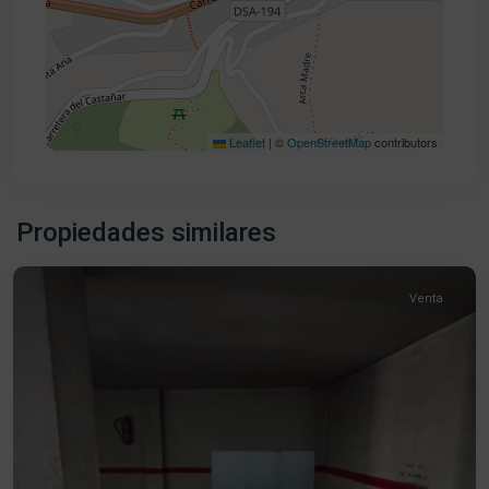
Leaflet
|
©
OpenStreetMap
contributors
Plaza
Mayor
,
Propiedades similares
Béjar
Venta