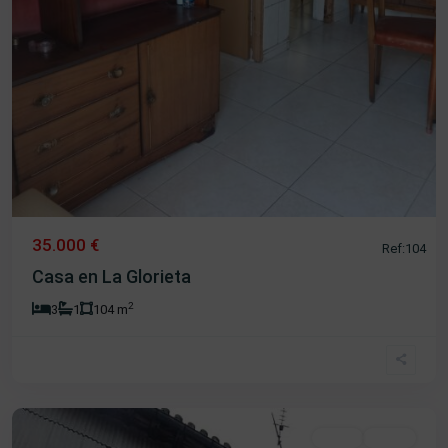
35.000 €
Ref:104
Casa en La Glorieta
2
3
1
104 m
La
Antigua
,
Béjar
Venta
Oferta