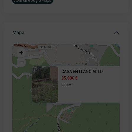
Abrir en Google Maps
Mapa
CASA EN LLANO ALTO
35.000 €
2
280 m
35.000 €