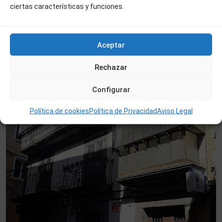
Ref:382
ciertas características y funciones.
CASA EN 29 DE AGOSTO
2
5
2
247 m
Aceptar
Centro
,
Rechazar
Béjar
Configurar
Venta
Oferta
Política de cookies
Política de Privacidad
Aviso Legal