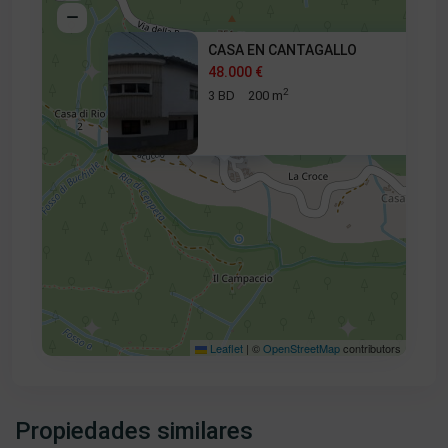
CASA EN CANTAGALLO
48.000 €
2
3 BD
200 m
48.000 €
Leaflet
|
©
OpenStreetMap
contributors
Propiedades similares
Cantagallo