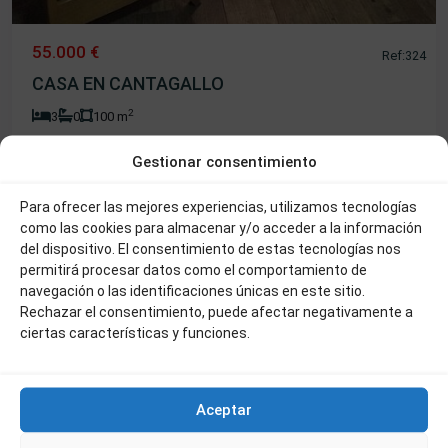
55.000 €
Ref:324
CASA EN CANTAGALLO
2
3
0
100 m
Gestionar consentimiento
Cantagallo
Para ofrecer las mejores experiencias, utilizamos tecnologías
como las cookies para almacenar y/o acceder a la información
Venta
del dispositivo. El consentimiento de estas tecnologías nos
permitirá procesar datos como el comportamiento de
navegación o las identificaciones únicas en este sitio.
Rechazar el consentimiento, puede afectar negativamente a
ciertas características y funciones.
Aceptar