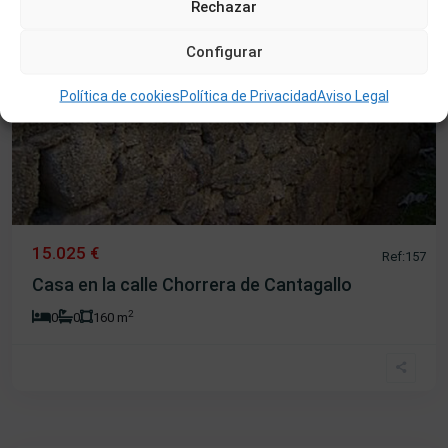
Rechazar
Configurar
Política de cookies
Política de Privacidad
Aviso Legal
15.025 €
Ref:157
Casa en la calle Chorrera de Cantagallo
2
0
0
160 m