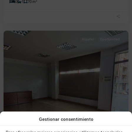
2
0
1
70 m
Centro
,
Béjar
Alquiler
Oportunidad
Gestionar consentimiento