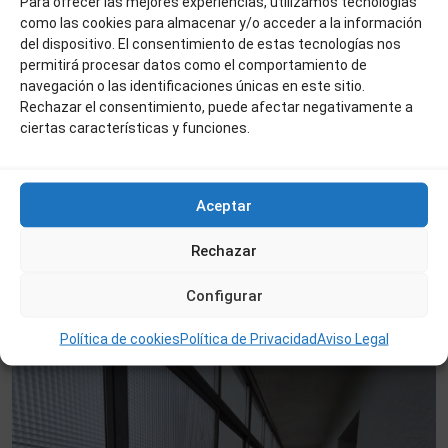
Para ofrecer las mejores experiencias, utilizamos tecnologías
como las cookies para almacenar y/o acceder a la información
del dispositivo. El consentimiento de estas tecnologías nos
permitirá procesar datos como el comportamiento de
navegación o las identificaciones únicas en este sitio.
Rechazar el consentimiento, puede afectar negativamente a
ciertas características y funciones.
400 €
Ref:123
LOCAL EN PLAZA DE LA CONSTITUCION
Aceptar
2
1
60 m
La
Rechazar
Antigua
,
Béjar
Configurar
Venta
Política de cookies
Política de Privacidad
Aviso Legal