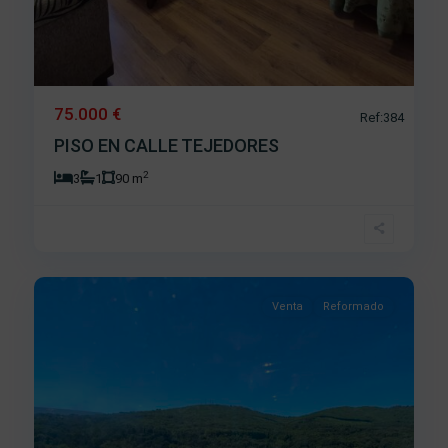
75.000 €
Ref:384
PISO EN CALLE TEJEDORES
2
3
1
90 m
La
Antigua
,
7
Béjar
Venta
Reformado