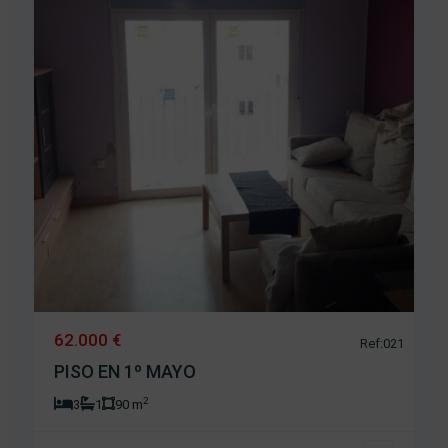
62.000 €
Ref:021
PISO EN 1º MAYO
2
3
1
90 m
San