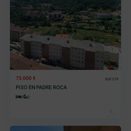
75.000 €
Ref:379
PISO EN PADRE ROCA
3
2
Centro
,
25
Béjar