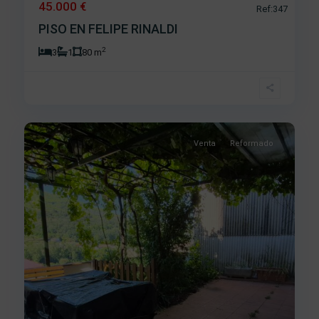
45.000 €
Ref:347
PISO EN FELIPE RINALDI
2
3
1
80 m
La
Antigua
,
31
Béjar
Venta
Reformado