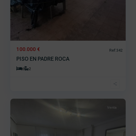
100.000 €
Ref:342
PISO EN PADRE ROCA
6
2
Centro
,
20
Béjar
Venta