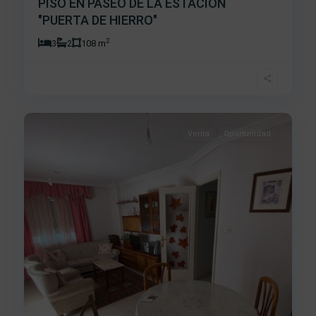
PISO EN PASEO DE LA ESTACION
"PUERTA DE HIERRO"
2
3
2
108 m
Centro
,
7
Béjar
Venta
Oportunidad