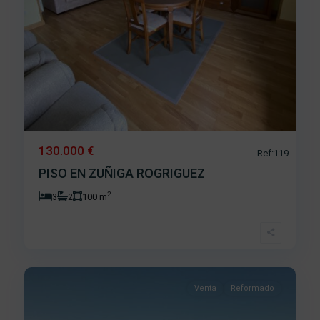
130.000 €
Ref:119
PISO EN ZUÑIGA ROGRIGUEZ
2
3
2
100 m
San
Juan
,
14
Béjar
Venta
Reformado