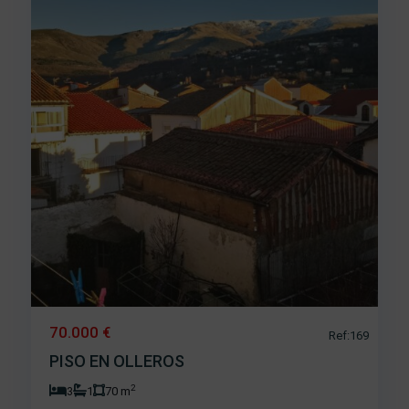
70.000 €
Ref:169
PISO EN OLLEROS
2
3
1
70 m