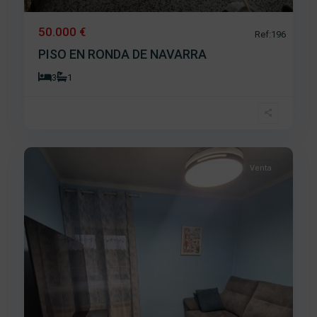
50.000 €
Ref:196
PISO EN RONDA DE NAVARRA
3
1
La
Antigua
,
15
Béjar
Venta