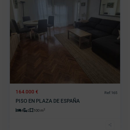
164.000 €
Ref:165
PISO EN PLAZA DE ESPAÑA
2
4
2
100 m
San
Juan
,