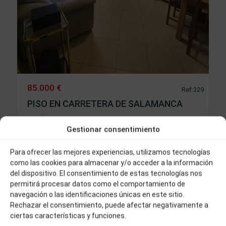
85.000 €
Ref:329
PISO EN CARRETERA DE SALAMANCA
2
2
1
75 m
Gestionar consentimiento
Los
Praos
,
Para ofrecer las mejores experiencias, utilizamos tecnologías
12
Béjar
como las cookies para almacenar y/o acceder a la información
del dispositivo. El consentimiento de estas tecnologías nos
permitirá procesar datos como el comportamiento de
Venta
navegación o las identificaciones únicas en este sitio.
Rechazar el consentimiento, puede afectar negativamente a
ciertas características y funciones.