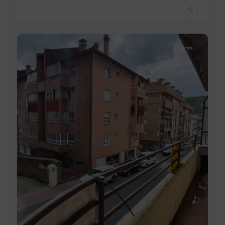
Centro
,
21
Béjar
Venta