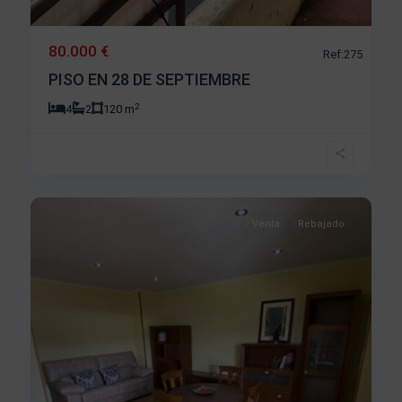
80.000 €
Ref:275
PISO EN 28 DE SEPTIEMBRE
2
4
2
120 m
Centro
,
8
Béjar
Venta
Rebajado