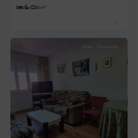
2
3
1
80 m
Los
Praos
,
24
Béjar
Venta
Oportunidad