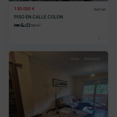
130.000 €
Ref:240
PISO EN CALLE COLON
2
5
2
160 m
Olivillas
,
19
Béjar
Venta
Reformado