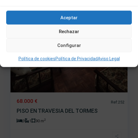
Aceptar
Rechazar
Configurar
Política de cookies
Política de Privacidad
Aviso Legal
68.000 €
Ref:252
PISO EN TRAVESIA DEL TORMES
2
3
1
90 m