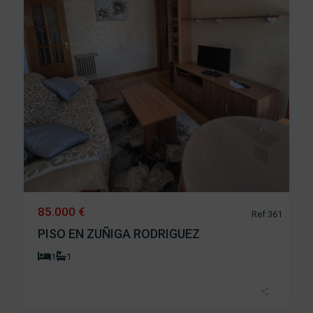
85.000 €
Ref:361
PISO EN ZUÑIGA RODRIGUEZ
1
1
Olivillas
,
14
Béjar