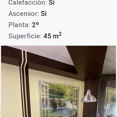
Calefacción:
Si
Ascensor:
Si
Planta:
2º
2
Superficie:
45 m
Tipo inmueble:
Pisos
Localidad:
Béjar (Salamanca)
Zona:
Centro
Referencia:
048